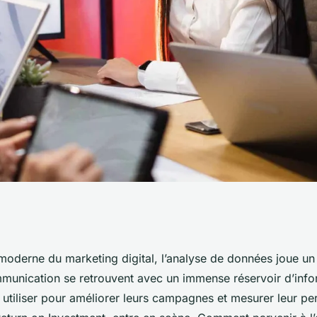
s de
oderne du marketing digital, l’analyse de données joue un r
unication se retrouvent avec un immense réservoir d’info
nt-elles utiliser
 utiliser pour améliorer leurs campagnes et mesurer leur pe