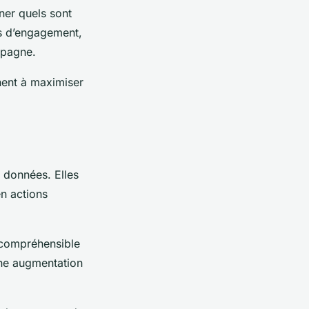
ner quels sont
us d’engagement,
mpagne.
hent à maximiser
 données. Elles
en actions
 compréhensible
une augmentation