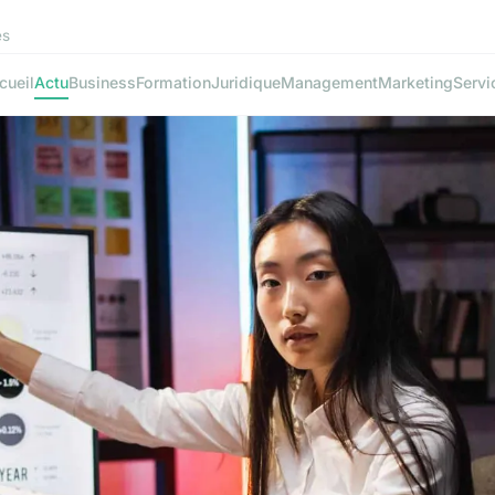
es
cueil
Actu
Business
Formation
Juridique
Management
Marketing
Servi