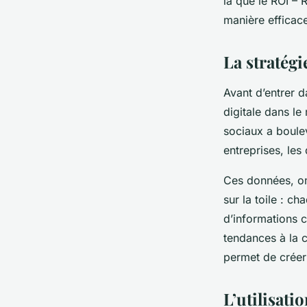
là que le ROI – 
les données analyti
manière efficac
le ROI des campagne
La stratégi
Avant d’entrer d
Kaïs
•
3 avril 2024
•
5 min de lecture
digitale dans l
sociaux a boule
entreprises, les
Ces données, om
sur la toile : c
d’informations c
tendances à la
permet de créer
L’utilisat