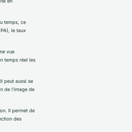
gne en
du temps, ce
CPA), le taux
une vue
n temps réel les
Il peut aussi se
on de l’image de
on. Il permet de
nction des