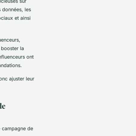
écieuses sur
s données, les
ciaux et ainsi
luenceurs,
 booster la
nfluenceurs ont
ndations.
nc ajuster leur
de
ute campagne de