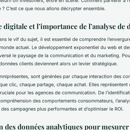
Return on Investment, entre en scène. Comment parvenir à l’
ques pour mesurer
e ? C’est ce que nous allons décrypter ensemble.
s clients ?
e digitale et l’importance de l’analyse de
ans le vif du sujet, il est essentiel de comprendre l’envergur
e monde actuel. Le développement exponentiel du web et de
versé le paysage de la communication et du marketing. Pou
 données clients deviennent alors un levier stratégique.
niprésentes, sont générées par chaque interaction des c
haque clic, chaque partage, chaque achat. Elles représenten
ruciale pour les agences de communication. De l’identificat
 compréhension des comportements consommateurs, l’analy
 des campagnes plus performantes et d’optimiser le ROI.
ion des données analytiques pour mesurer