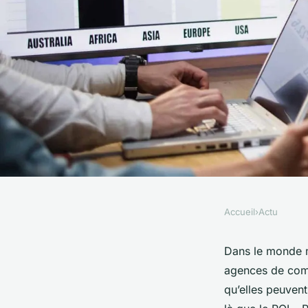
Accueil
›
Actu
ACTU
Comment les agence
Dans le monde m
agences de comm
communication peuve
qu’elles peuvent