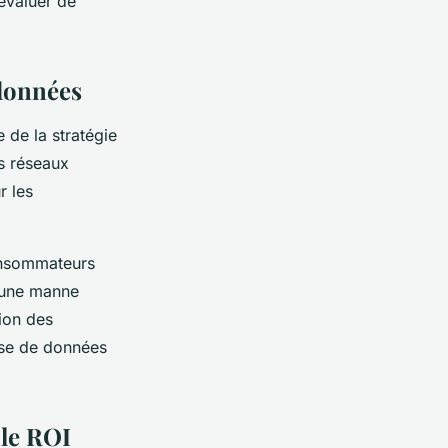
évaluer de
 données
e de la stratégie
s réseaux
r les
onsommateurs
t une manne
ion des
se de données
 le ROI