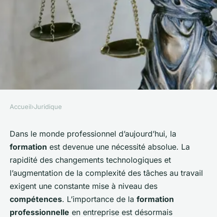
Accueil
›
Juridique
JURIDIQUE
Comment structurer une offre
Dans le monde professionnel d’aujourd’hui, la
formation
est devenue une nécessité absolue. La
de formation professionnelle
rapidité des changements technologiques et
en entreprise conformément à
l’augmentation de la complexité des tâches au travail
la loi Avenir professionnel?
exigent une constante mise à niveau des
compétences
. L’importance de la
formation
Kaïs
•
3 avril 2024
•
5 min de lecture
professionnelle
en entreprise est désormais