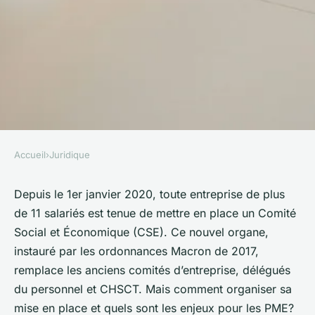
Accueil
›
Juridique
JURIDIQUE
Comment mettre en place un
Depuis le 1er janvier 2020, toute entreprise de plus
de 11 salariés est tenue de mettre en place un Comité
comité social et économique
Social et Économique (CSE). Ce nouvel organe,
(CSE) dans une PME
instauré par les ordonnances Macron de 2017,
conformément à la
remplace les anciens comités d’entreprise, délégués
législation?
du personnel et CHSCT. Mais comment organiser sa
mise en place et quels sont les enjeux pour les PME?